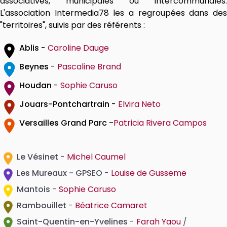
associatives, municipales ou intercommunales.
L'association Intermedia78 les a regroupées dans des
"territoires", suivis par des référents :
Ablis
-
Caroline Dauge
Beynes
-
Pascaline Brand
Houdan
-
Sophie Caruso
Jouars-Pontchartrain
-
Elvira Neto
Versailles Grand Parc -
Patricia Rivera Campos
Le Vésinet
-
Michel Caumel
Les Mureaux - GPSEO
-
Louise de Gusseme
Mantois
-
Sophie Caruso
Rambouillet
-
Béatrice Camaret
Saint-Quentin-en-Yvelines
-
Farah Yaou
/